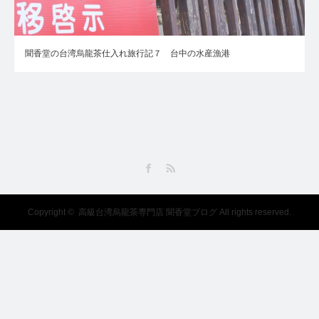
聞香堂の台湾烏龍茶仕入れ旅行記７ 台中の水産漁港
Facebook
RSS
Copyright ©
高級台湾烏龍茶専門店 聞香堂ブログ
All rights reserved.