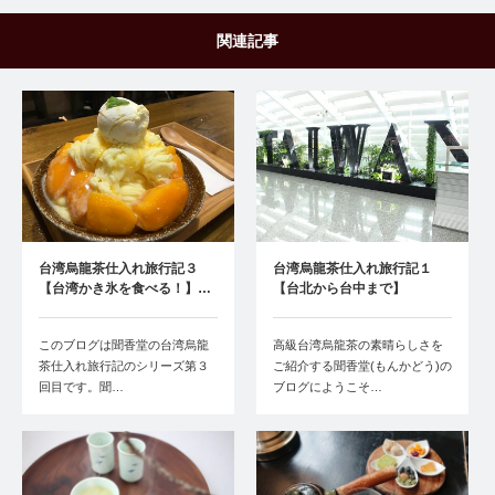
関連記事
台湾烏龍茶仕入れ旅行記３
台湾烏龍茶仕入れ旅行記１
【台湾かき氷を食べる！】…
【台北から台中まで】
このブログは聞香堂の台湾烏龍
高級台湾烏龍茶の素晴らしさを
茶仕入れ旅行記のシリーズ第３
ご紹介する聞香堂(もんかどう)の
回目です。聞…
ブログにようこそ…