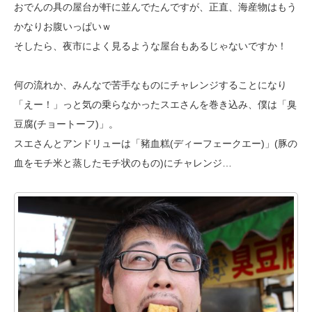
おでんの具の
屋台が軒に並んでたんですが、正直、海産物はもう
かなりお腹いっぱいｗ
そしたら、夜市によく見るような屋台もあるじゃないですか！
何の流れか、みんなで苦手なものにチャレンジすることになり
「えー！」っと
気の乗らなかったスエさんを巻き込み、僕は「臭
豆腐(チョートーフ)」。
スエさんとアンドリューは「豬血糕(ディーフェークエー)」(豚の
血をモチ米と
蒸したモチ状のもの)にチャレンジ…