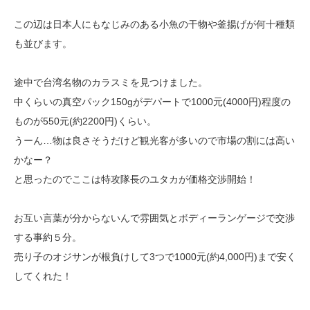
この辺は日本人にもなじみのある小魚の干物や釜揚げが何十種類
も並びます。
途中で台湾名物のカラスミを見つけました。
中くらいの真空パック150gがデパートで1000元(4000円)程度の
ものが550元
(約2200円)くらい。
うーん…物は良さそうだけど観光客が多いので市場の割には高い
かなー？
と思ったのでここは特攻隊長のユタカが価格交渉開始！
お互い言葉が分からないんで雰囲気とボディーランゲージで交渉
する事約５分。
売り子のオジサンが根負けして3つで1000元(約4,000円)まで安く
してくれた！