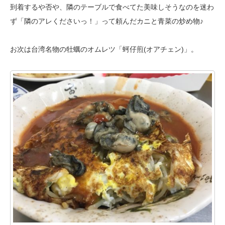
到着するや否や、隣のテーブルで食べてた美味しそうなのを迷わ
ず「隣のアレ
くださいっ！」って頼んだカニと青菜の炒め物♪
お次は台湾名物の牡蠣のオムレツ「蚵仔煎(オアチェン)」。