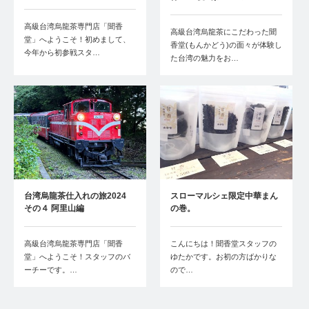
高級台湾烏龍茶専門店「聞香
高級台湾烏龍茶にこだわった聞
堂」へようこそ！初めまして、
香堂(もんかどう)の面々が体験し
今年から初参戦スタ…
た台湾の魅力をお…
台湾烏龍茶仕入れの旅2024
スローマルシェ限定中華まん
その４ 阿里山編
の巻。
高級台湾烏龍茶専門店「聞香
こんにちは！聞香堂スタッフの
堂」へようこそ！スタッフのバ
ゆたかです。お初の方ばかりな
ーチーです。…
ので…