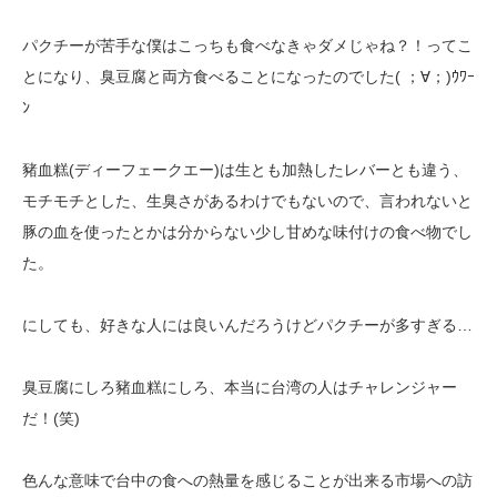
パクチーが苦手な僕はこっちも食べなきゃダメじゃね？！ってこ
とになり、
臭豆腐と両方食べることになったのでした( ；∀；)ｳﾜｰ
ﾝ
豬血糕(ディーフェークエー)は生とも加熱したレバーとも違う、
モチモチとした、
生臭さがあるわけでもないので、言われないと
豚の血を使ったとかは分からない
少し甘めな味付けの食べ物でし
た。
にしても、好きな人には良いんだろうけどパクチーが多すぎる…
臭豆腐にしろ豬血糕にしろ、本当に台湾の人はチャレンジャー
だ！(笑)
色んな意味で台中の食への熱量を感じることが出来る市場への訪