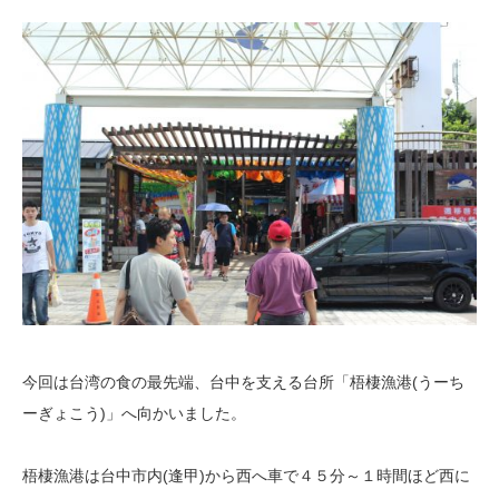
今回は台湾の食の最先端、台中を支える台所「梧棲漁港(うーち
ーぎょこう)」へ
向かいました。
梧棲漁港は台中市内(逢甲)から西へ車で４５分～１時間ほど西に