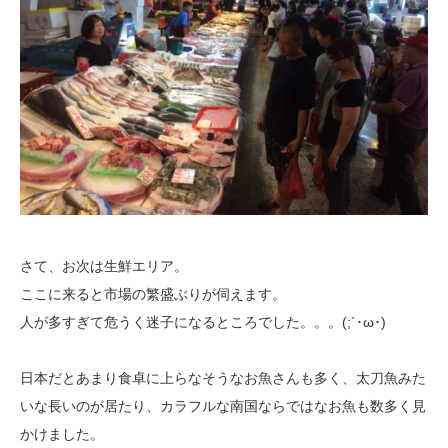
さて、お次は生鮮エリア。
ここに来ると市場の繁盛ぶりが伺えます。
人が多すぎて危うく迷子になるところでした。。。(;´･ω･)
日本だとあまり食卓に上らなそうなお魚さんも多く、太刀魚みた
いな長いの
が居たり、カラフルな南国ならではなお魚も数多く見
かけました。