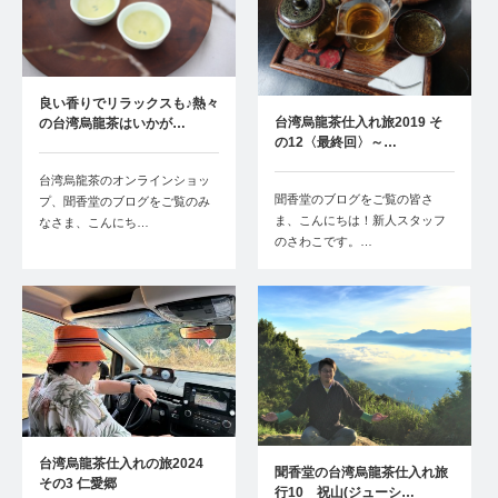
良い香りでリラックスも♪熱々
台湾烏龍茶仕入れ旅2019 そ
の台湾烏龍茶はいかが…
の12〈最終回〉～…
台湾烏龍茶のオンラインショッ
聞香堂のブログをご覧の皆さ
プ、聞香堂のブログをご覧のみ
ま、こんにちは！新人スタッフ
なさま、こんにち…
のさわこです。…
台湾烏龍茶仕入れの旅2024
聞香堂の台湾烏龍茶仕入れ旅
その3 仁愛郷
行10 祝山(ジューシ…