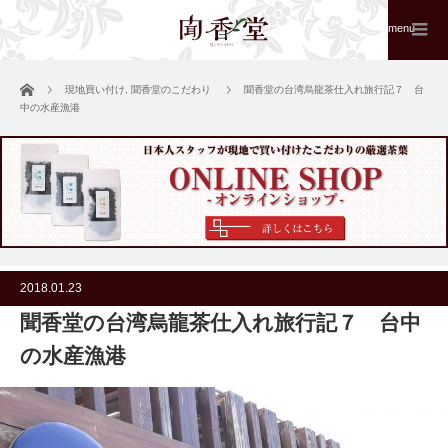
menu
ホーム
現地買い付け
,
聞香堂のこだわり
聞香堂の台湾烏龍茶仕入れ旅行記７ 台
中の水産漁港
2018.01.23
聞香堂の台湾烏龍茶仕入れ旅行記７ 台中
の水産漁港