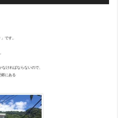
り」です。
。
行かなければならないので、
愛郷にある
。