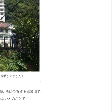
が営業してました）
の高い所に位置する温泉街で、
危ないとのことで、