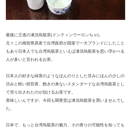
最後に王道の凍頂烏龍茶(ドンティンウーロンちゃ)。
元々この南投県原産で台湾政府が国策で一大ブランドにしたこと
もあり日本人でも
台湾烏龍茶といえば凍頂烏龍茶を思い浮かべる
人が多いと言われるお茶。
日本人の好きな緑茶のようなほんのりとした甘みにほんの少しの
渋みと軽い焙煎香、
飽きの来ないスタンダードな台湾烏龍茶とし
て売り出されたのが頷けるお茶です。
美味しいんですが、今回も聞香堂は凍頂烏龍茶を買いませんでし
た。
日本で、もっと台湾烏龍茶の魅力、その香りの可能性を知っても