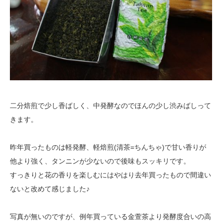
二分焙煎で少し香ばしく、中発酵なのでほんの少し渋みばしって
きます。
昨年買ったものは軽発酵、軽焙煎(清茶=ちんちゃ)で甘い香りが
他より強く、
タンニンが少ないので後味もスッキリです。
すっきりと花の香りを楽しむにはやはり去年買ったもので間違い
ないと改めて
感じました♪
写真が無いのですが、例年買っている金萱茶より発酵度合いの高