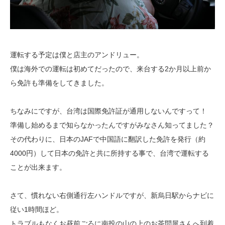
運転する予定は僕と店主のアンドリュー。
僕は海外での運転は初めてだったので、来台する2か月以上前か
ら免許も準備を
してきました。
ちなみにですが、台湾は国際免許証が通用しないんですって！
準備し始めるまで知らなかったんですがみなさん知ってました？
その代わりに、日本のJAFで中国語に翻訳した免許を発行（約
4000円）して
日本の免許と共に所持する事で、台湾で運転する
ことが出来ます。
さて、慣れない右側通行左ハンドルですが、新烏日駅からナビに
従い1時間ほど。
トラブルもなくお昼前ごろに南投の山の上のお茶問屋さんへ到着