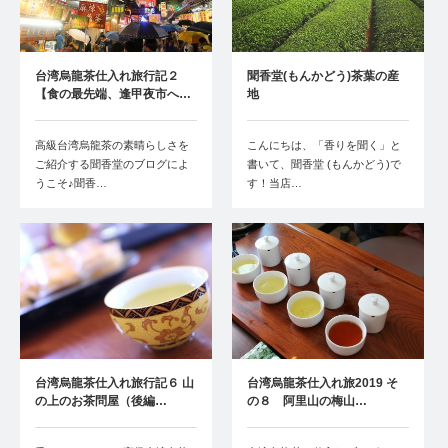
台湾烏龍茶仕入れ旅行記２
聞香堂(もんかどう)茶葉の産
【食の最先端、逢甲夜市へ…
地
高級台湾烏龍茶の素晴らしさを
こんにちは、「香りを聞く」と
ご紹介する聞香堂のブログによ
書いて、聞香堂 (もんかどう)で
うこそ♪聞香…
す！当店…
台湾烏龍茶仕入れ旅行記６ 山
台湾烏龍茶仕入れ旅2019 そ
の上のお茶問屋（後編…
の８ 阿里山の梅山…