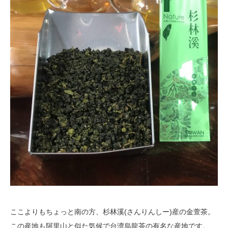
ここよりもちょっと南の方、杉林溪(さんりんしー)産の金萱茶。
この産地も阿里山と似た気候で台湾烏龍茶の有名な産地です。