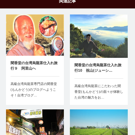
関連記事
聞香堂の台湾烏龍茶仕入れ旅
聞香堂の台湾烏龍茶仕入れ旅
行９ 阿里山へ
行10 祝山(ジューシ…
高級台湾烏龍茶専門店の聞香堂
高級台湾烏龍茶にこだわった聞
(もんかどう)のブログへようこ
香堂(もんかどう)の面々が体験し
そ！台湾ブログ…
た台湾の魅力をお…