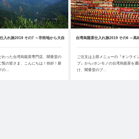
仕入れ旅2019 その7 ～市街地から大自
台湾烏龍茶仕入れ旅2019 その6 ～高雄
然豊かな阿里山へ～
夜市で高雄の夜を遊び尽くし
だわった台湾烏龍茶専門店、聞香堂の
ご注文は上部メニューの『オンライ
ご覧の皆さま、こんにちは！你好！新
プ』から♪ホンモノの台湾烏龍茶を通
フの…
け、聞香堂のブ…