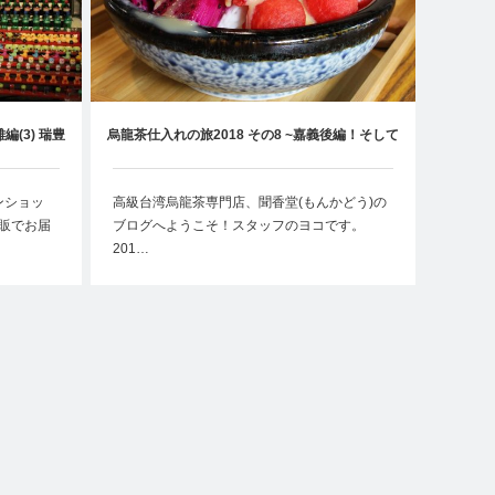
編(3) 瑞豊
烏龍茶仕入れの旅2018 その8 ~嘉義後編！そして
！～
台北・鶯歌へ~
ンショッ
高級台湾烏龍茶専門店、聞香堂(もんかどう)の
販でお届
ブログへようこそ！スタッフのヨコです。
201…