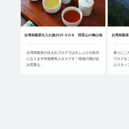
台湾烏龍茶仕入れ旅2019 その８ 阿里山の梅山地
台湾烏龍茶
区へ茶園開拓に行ってみた
台湾烏龍茶の仕入れブログでは久しぶりの担当
香りにこ
になります特攻隊長ユタカです！現地の飛び込
ブログを
み営業な…
人スタッ