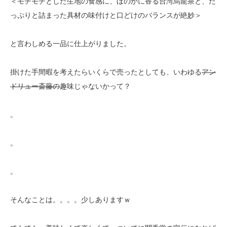
＜モチモチとした生地の食感に、ほのかに香る台湾烏龍茶と、た
っぷりと
詰まった具材の味付けと口どけのバランスが絶妙＞
と言わしめる一品に仕上がりました。
掛けた手間暇を考えたらいくらで売ったとしても、いわゆる
アン
ドリュー斎藤の
趣味じゃないかって？
。
。
。
そんなことは。。。。少しありますｗ