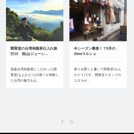
聞香堂の台湾烏龍茶仕入れ旅
今シーズン最後！？9月の
行10 祝山(ジューシ…
Slowマルシェ
高級台湾烏龍茶にこだわった聞
香りを聞くと書いて聞香堂(もん
香堂(もんかどう)の面々が体験し
かどう)です。聞香堂スタッフの
た台湾の魅力をお…
ユタカが…
Facebook
RSS