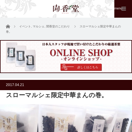
menu
ホーム
イベント
,
マルシェ
,
聞香堂のこだわり
スローマルシェ限定中華まんの
巻。
2017.04.21
スローマルシェ限定中華まんの巻。