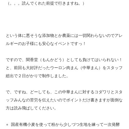
（。。。読んでくれた前提で行きますね。）
という体に悪そうな添加物とか農薬には一切関わらないのでアレ
ルギーの
お子様にも安心なイベントですっ！
ですので、聞香堂（もんかどう）としても負けてはいられない！
と、前回も大好評
だったウーロン肉まん（中華まん）をスタッフ
総出で２日がかりで制作しました。
で、ですね、どーしても、この中華まんに対するコダワリとスタ
ッフみんなの苦労を
伝えたいのでポイントだけ書きますが面倒な
方は読み飛ばしてください。
国産有機小麦を使って粉から少しづつ生地を練って一次発酵