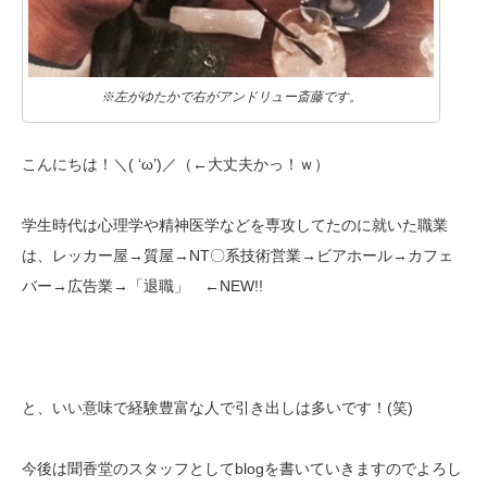
※左がゆたかで右がアンドリュー斎藤です。
こんにちは！＼( ‘ω’)／（←大丈夫かっ！ｗ）
学生時代は心理学や精神医学などを専攻してたのに就いた職業
は、
レッカー屋→質屋→NT〇系技術営業→ビアホール→カフェ
バー
→広告業→「退職」 ←NEW!!
と、いい意味で経験豊富な人で引き出しは多いです！(笑)
今後は聞香堂のスタッフとしてblogを書いていきますので
よろし