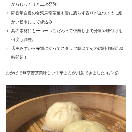
から
じっくりと二次発酵。
聞香堂自慢の台湾烏龍茶葉も舌に残らず香りが立つように細
かい
粉末にして練込み
具の素材にも一つ一つこだわって仮蒸しまで分量や味付けを
何度も調整。
店主みずから先頭に立ってスタッフ総出でその総制作時間30
時間超！
おかげで無茶苦茶美味しい中華まんが用意できました♪(≧▽≦)