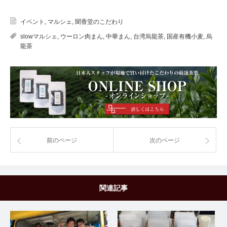
イベント
,
マルシェ
,
聞香堂のこだわり
slowマルシェ
,
ウーロン肉まん
,
中華まん
,
台湾烏龍茶
,
国産有機小麦
,
烏
龍茶
前のページ
次のページ
関連記事