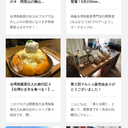
の８ 阿里山の梅山…
登場！4月のSlow…
台湾烏龍茶の仕入れブログでは
高級台湾烏龍茶専門店の聞香堂
久しぶりの担当になります特攻
(もんかどう)のブログへようこ
隊長ユタカです！…
そ！スタッフの…
台湾烏龍茶仕入れ旅行記３
第２回マルシェ販売会ありが
【台湾かき氷を食べる！】…
とうございました！
このブログは聞香堂の台湾烏龍
こんにちは、「香りを聞く」と
茶仕入れ旅行記のシリーズ第３
書いて、聞香堂です！先日の日
回目です。聞…
曜日にマルシ…