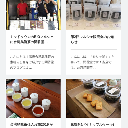
ミッドタウンのBIOマルシェ
第2回マルシェ販売会のお知
に台湾烏龍茶の聞香堂…
らせ
こんにちは！高級台湾烏龍茶の
こんにちは、「香りを聞く」と
素晴らしさをご紹介する聞香堂
書いて、聞香堂です！当店で
のブログによ…
は、台湾烏龍茶…
台湾烏龍茶仕入れ旅2019 そ
鳳梨酥(パイナップルケーキ)