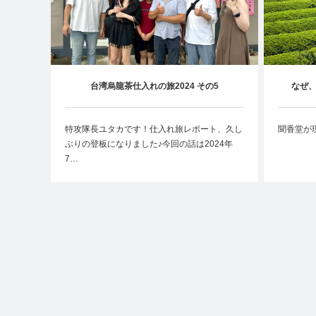
台湾烏龍茶仕入れの旅2024 その5
なぜ
梅山・陳さんファミリーと、5年ぶりの再会
特攻隊長ユタカです！仕入れ旅レポート、久し
聞香堂が
ぶりの登板になりました♪今回の話は2024年
7…