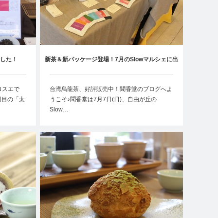
ました！
新茶＆新パッケージ登場！7月のSlowマルシェに出
店しました
ロスエで
台湾烏龍茶、好評販売中！聞香堂のブログへよ
回目の「太
うこそ♪聞香堂は7月7日(日)、自由が丘の
Slow…