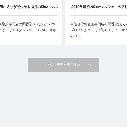
気に入りが見つかる♪3月のSlowマルシ
2018年最初のSlowマルシェに出店
ェ
烏龍茶専門店の聞香堂(もんかどう)の
高級台湾烏龍茶専門店の聞香堂(もん
ようこそ！スタッフのヨコです。寒さ
ブログへようこそ！初めまして、新
のヨコ…
さらに記事を表示する