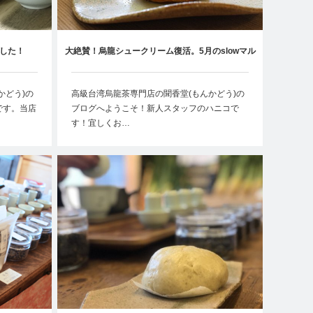
した！
大絶賛！烏龍シュークリーム復活。5月のslowマル
シェ
かどう)の
高級台湾烏龍茶専門店の聞香堂(もんかどう)の
です。当店
ブログへようこそ！新人スタッフのハニコで
す！宜しくお…