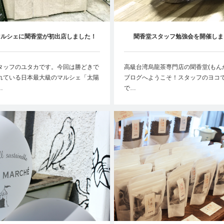
マルシェに聞香堂が初出店しました！
聞香堂スタッフ勉強会を開催しま
タッフのユタカです。今回は勝どきで
高級台湾烏龍茶専門店の聞香堂(もん
れている日本最大級のマルシェ「太陽
ブログへようこそ！スタッフのヨコ
…
で…