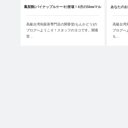
鳳梨酥(パイナップルケーキ)登場！4月のSlowマル
あなたのお
シェ
高級台湾烏龍茶専門店の聞香堂(もんかどう)の
高級台湾
ブログへようこそ！スタッフのヨコです。聞香
ブログへ
堂…
も…