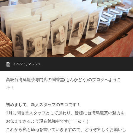
イベント
,
マルシェ
高級台湾烏龍茶専門店の聞香堂(もんかどう)のブログへようこ
そ！
初めまして、新人スタッフのヨコです！
1月に聞香堂スタッフとして加わり、皆様に台湾烏龍茶の魅力を
お伝えできるよう
現在勉強中です(｀・ω・´)
これから私もblogを書いていきますので、どうぞ宜しくお願いし