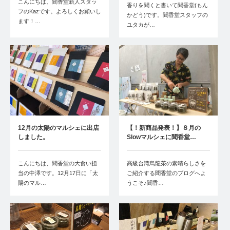
こんにちは、聞香堂新人スタッ
香りを聞くと書いて聞香堂(もん
フのKazです。よろしくお願いし
かどう)です。聞香堂スタッフの
ます！…
ユタカが…
12月の太陽のマルシェに出店
【！新商品発表！】８月の
しました。
Slowマルシェに聞香堂…
こんにちは、聞香堂の大食い担
高級台湾烏龍茶の素晴らしさを
当の中澤です。12月17日に「太
ご紹介する聞香堂のブログへよ
陽のマル…
うこそ♪聞香…