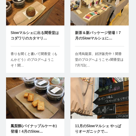
Slowマルシェに出る聞香堂は
新茶＆新パッケージ登場！7
コダワリのカタマリ…
月のSlowマルシェに…
香りを聞くと書いて聞香堂（も
台湾烏龍茶、好評販売中！聞香
んかどう）のブログへようこ
堂のブログへようこそ♪聞香堂は
そ！聞…
7月7日(…
鳳梨酥(パイナップルケーキ)
11月のSlowマルシェ やっぱ
登場！4月のSlow…
りオーガニックで…