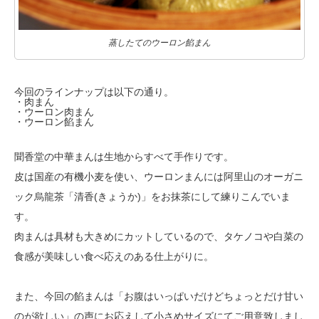
蒸したてのウーロン餡まん
今回のラインナップは以下の通り。
・肉まん
・ウーロン肉まん
・ウーロン餡まん
聞香堂の中華まんは生地からすべて手作りです。
皮は国産の有機小麦を使い、ウーロンまんには
阿里山のオーガニ
ック烏龍茶「清香(きょうか)」をお抹茶にして練りこんでいま
す。
肉まんは具材も大きめにカットしているので、タケノコや白菜の
食感が美味しい
食べ応えのある仕上がりに。
また、今回の餡まんは「お腹はいっぱいだけどちょっとだけ甘い
のが欲しい」
の声にお応えして小さめサイズにてご用意致しまし