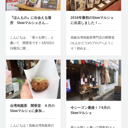
『ほんもの』に出会える場
2018年最初のSlowマルシェ
所 Slowマルシェさん…
に出店しました！…
こんにちは、「香りを聞く」と
高級台湾烏龍茶専門店の聞香堂
書いて、聞香堂です！3月5日の
(もんかどう)のブログへようこ
日曜日に開…
そ！初めま…
台湾烏龍茶 聞香堂 ６月の
今シーズン最後！？9月の
Slowマルシェに参加…
Slowマルシェ
こんにちは！高級台湾烏龍茶の
香りを聞くと書いて聞香堂(もん