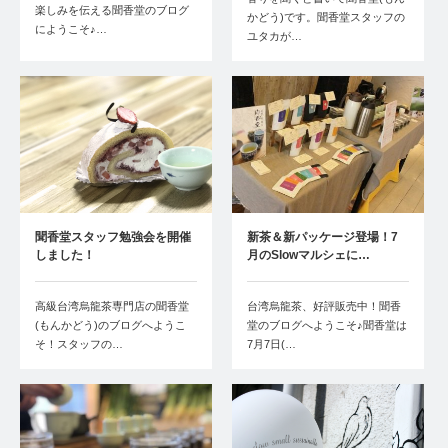
楽しみを伝える聞香堂のブログ
かどう)です。聞香堂スタッフの
にようこそ♪…
ユタカが…
聞香堂スタッフ勉強会を開催
新茶＆新パッケージ登場！7
しました！
月のSlowマルシェに…
高級台湾烏龍茶専門店の聞香堂
台湾烏龍茶、好評販売中！聞香
(もんかどう)のブログへようこ
堂のブログへようこそ♪聞香堂は
そ！スタッフの…
7月7日(…