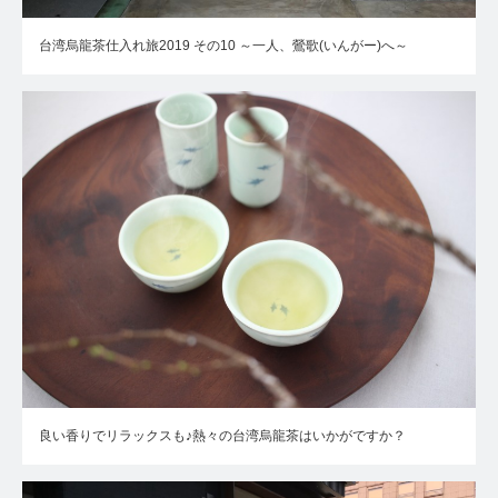
台湾烏龍茶仕入れ旅2019 その10 ～一人、鶯歌(いんがー)へ～
良い香りでリラックスも♪熱々の台湾烏龍茶はいかがですか？