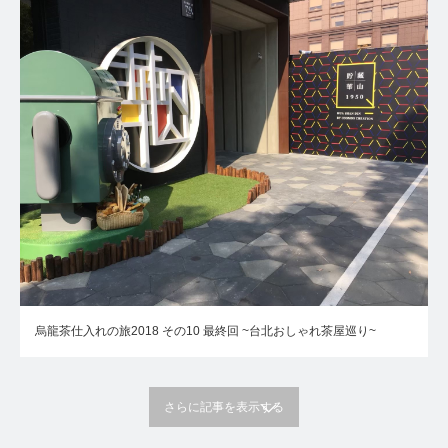
烏龍茶仕入れの旅2018 その10 最終回 ~台北おしゃれ茶屋巡り~
さらに記事を表示する