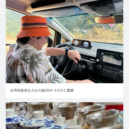
台湾烏龍茶仕入れの旅2024 その3 仁愛郷