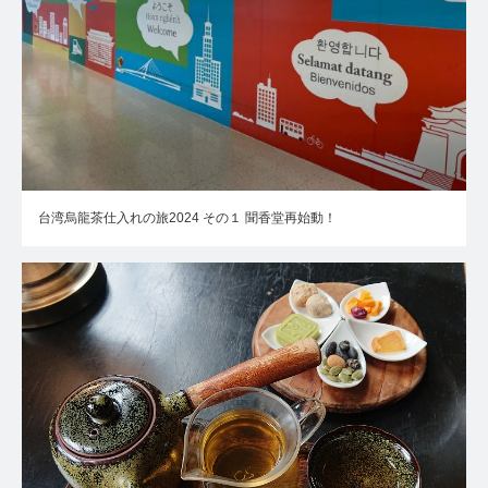
台湾烏龍茶仕入れの旅2024 その１ 聞香堂再始動！