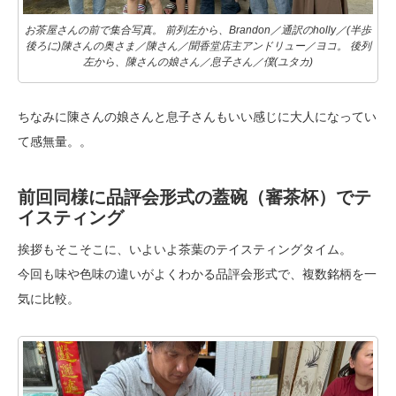
お茶屋さんの前で集合写真。 前列左から、Brandon／通訳のholly／(半歩
後ろに)陳さんの奥さま／陳さん／聞香堂店主アンドリュー／ヨコ。 後列
左から、陳さんの娘さん／息子さん／僕(ユタカ)
ちなみに陳さんの娘さんと息子さんもいい感じに大人になってい
て感無量。。
前回同様に品評会形式の蓋碗（審茶杯）でテ
イスティング
挨拶もそこそこに、いよいよ茶葉のテイスティングタイム。
今回も味や色味の違いがよくわかる品評会形式で、複数銘柄を一
気に比較。