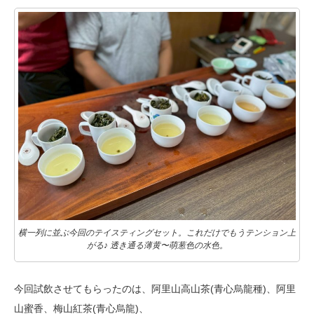
横一列に並ぶ今回のテイスティングセット。これだけでもうテンション上
がる♪ 透き通る薄黄〜萌葱色の水色。
今回試飲させてもらったのは、阿里山高山茶(青心烏龍種)、阿里
山蜜香、梅山紅茶(青心烏龍)、