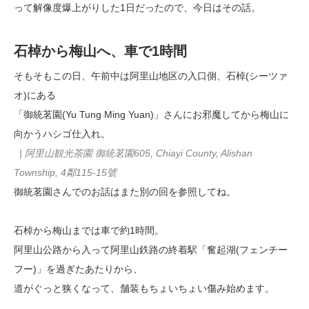
って解像度爆上がりした1日だったので、今日はその話。
石棹から梅山へ、車で1時間
そもそもこの日、午前中は阿里山地区の入口側、石棹(シーツァ
オ)にある
「御統茗園(Yu Tung Ming Yuan)」さんにお邪魔してから梅山に
向かうハシゴ仕入れ。
| 阿里山観光茶園 御統茗園605, Chiayi County, Alishan
Township, 4鄰115-15號
御統茗園さんでのお話はまた別の回を参照してね。
石棹から梅山までは車で約1時間。
阿里山公路から入って阿里山鉄路の終着駅「奮起湖(フェンチー
フー)」を過ぎたあたりから、
道がぐっと狭くなって、舗装もちょいちょい傷み始めます。