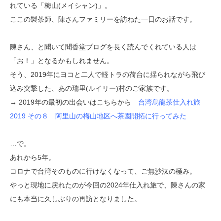
れている「梅山(メイシャン)」。
ここの製茶師、陳さんファミリーを訪ねた一日のお話です。
陳さん、と聞いて聞香堂ブログを長く読んでくれている人は
「お！」となるかもしれません。
そう、2019年にヨコと二人で軽トラの荷台に揺られながら飛び
込み突撃した、あの瑞里(ルイリー)村のご家族です。
→ 2019年の最初の出会いはこちらから
台湾烏龍茶仕入れ旅
2019 その８ 阿里山の梅山地区へ茶園開拓に行ってみた
…で。
あれから5年。
コロナで台湾そのものに行けなくなって、ご無沙汰の極み。
やっと現地に戻れたのが今回の2024年仕入れ旅で、陳さんの家
にも本当に久しぶりの再訪となりました。