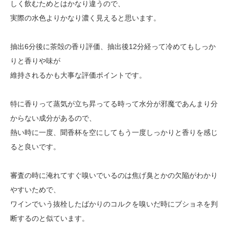
しく飲むためとはかなり違うので、
実際の水色よりかなり濃く見えると思います。
抽出6分後に茶殻の香り評価、抽出後12分経って冷めてもしっか
りと香りや味が
維持されるかも大事な評価ポイントです。
特に香りって蒸気が立ち昇ってる時って水分が邪魔であんまり分
からない成分があるので、
熱い時に一度、聞香杯を空にしてもう一度しっかりと香りを感じ
ると良いです。
審査の時に淹れてすぐ嗅いでいるのは焦げ臭とかの欠陥がわかり
やすいためで、
ワインでいう抜栓したばかりのコルクを嗅いだ時にブショネを判
断するのと似ています。