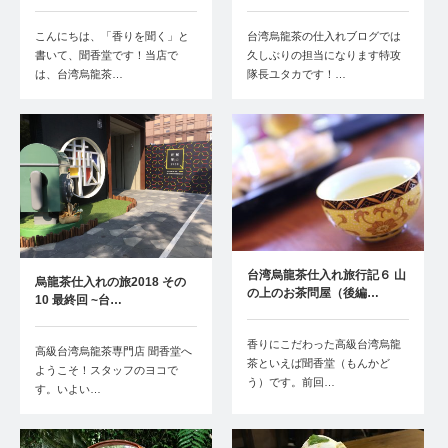
こんにちは、「香りを聞く」と
台湾烏龍茶の仕入れブログでは
書いて、聞香堂です！当店で
久しぶりの担当になります特攻
は、台湾烏龍茶…
隊長ユタカです！…
台湾烏龍茶仕入れ旅行記６ 山
烏龍茶仕入れの旅2018 その
の上のお茶問屋（後編…
10 最終回 ~台…
香りにこだわった高級台湾烏龍
高級台湾烏龍茶専門店 聞香堂へ
茶といえば聞香堂（もんかど
ようこそ！スタッフのヨコで
う）です。前回…
す。いよい…