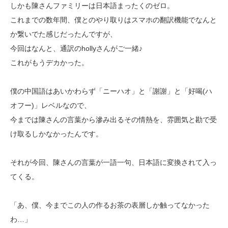
しかも陳さんファミリーは日本語まったくのゼロ。
これまでの数年間、僕とのやり取りはスマホの翻訳機能でなんと
か繋いでた感じだったんですが、
今回はなんと、通訳のhollyさんがご一緒♪
これがもうデカかった。
僕の中国語はあいかわらず「ニーハオ」と「謝謝」と「好喝(ハ
オフー)」レベルなので、
今までは陳さんの言葉から滲み出るその情熱を、
雰囲気と勘で受
け取るしかなかったんです。
それが今回、陳さんの言葉が一語一句、日本語に変換されて入っ
てくる。
「あ、僕、今までこの人の作るお茶の表層しか触ってなかった
わ…」