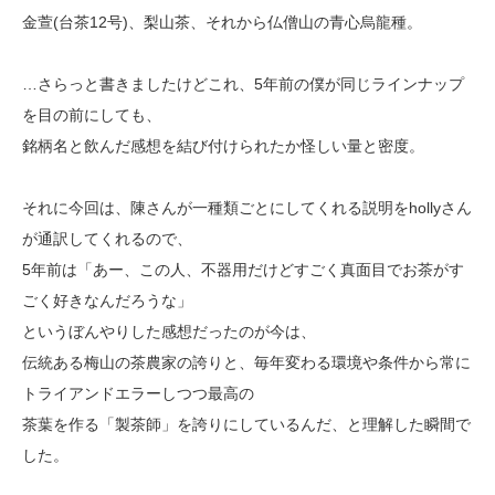
金萱(台茶12号)、梨山茶、それから仏僧山の青心烏龍種。
…さらっと書きましたけどこれ、5年前の僕が同じラインナップ
を目の前にしても、
銘柄名と飲んだ感想を結び付けられたか怪しい量と密度。
それに今回は、陳さんが一種類ごとにしてくれる説明をhollyさん
が通訳してくれるので、
5年前は「あー、この人、
不器用だけどすごく真面目でお茶がす
ごく好きなんだろうな」
というぼんやりした感想だったのが今は、
伝統ある梅山の茶農家の誇りと、毎年変わる環境や条件から常に
トライアンドエラーしつつ最高の
茶葉を作る「製茶師」を誇りにしているんだ、と理解した瞬間で
した。