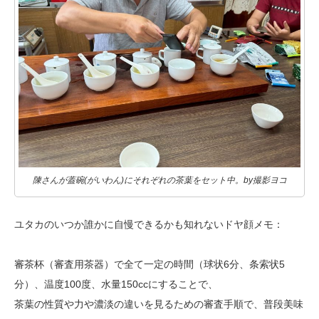
陳さんが蓋碗(がいわん)にそれぞれの茶葉をセット中。by撮影ヨコ
ユタカのいつか誰かに自慢できるかも知れないドヤ顔メモ：
審茶杯（審査用茶器）で全て一定の時間（球状6分、条索状5
分）、温度100度、水量150ccにすることで、
茶葉の性質や力や濃淡の違いを見るための審査手順で、普段美味