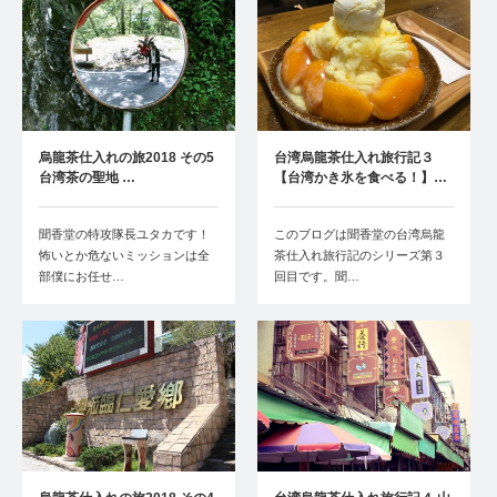
烏龍茶仕入れの旅2018 その5
台湾烏龍茶仕入れ旅行記３
台湾茶の聖地 …
【台湾かき氷を食べる！】…
聞香堂の特攻隊長ユタカです！
このブログは聞香堂の台湾烏龍
怖いとか危ないミッションは全
茶仕入れ旅行記のシリーズ第３
部僕にお任せ…
回目です。聞…