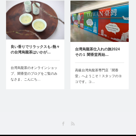
良い香りでリラックスも♪熱々
台湾烏龍茶仕入れの旅2024
の台湾烏龍茶はいかが…
その１ 聞香堂再始…
台湾烏龍茶のオンラインショッ
高級台湾烏龍茶専門店「聞香
プ、聞香堂のブログをご覧のみ
堂」へようこそ！スタッフのヨ
なさま、こんにち…
コです。コ…
Facebook
RSS