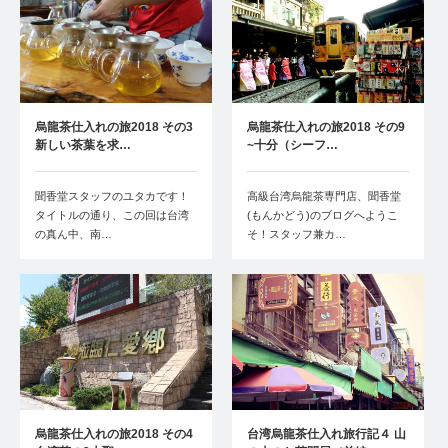
烏龍茶仕入れの旅2018 その3
烏龍茶仕入れの旅2018 その9
新しい茶葉を求…
~十分（シーフ…
聞香堂スタッフのユタカです！
高級台湾烏龍茶専門店、聞香堂
タイトルの通り、この回は台湾
(もんかどう)のブログへようこ
の真ん中、南…
そ！スタッフ兼カ…
烏龍茶仕入れの旅2018 その4
台湾烏龍茶仕入れ旅行記４ 山