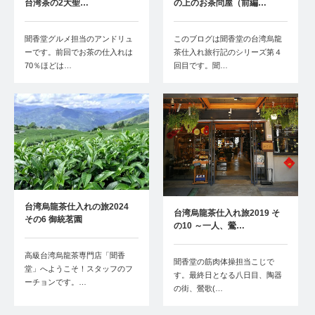
台湾茶の2大聖…
の上のお茶問屋（前編…
聞香堂グルメ担当のアンドリュ
このブログは聞香堂の台湾烏龍
ーです。前回でお茶の仕入れは
茶仕入れ旅行記のシリーズ第４
70％ほどは…
回目です。聞…
台湾烏龍茶仕入れの旅2024
台湾烏龍茶仕入れ旅2019 そ
その6 御統茗園
の10 ～一人、鶯…
高級台湾烏龍茶専門店「聞香
聞香堂の筋肉体操担当こじで
堂」へようこそ！スタッフのフ
す。最終日となる八日目、陶器
ーチョンです。…
の街、鶯歌(…