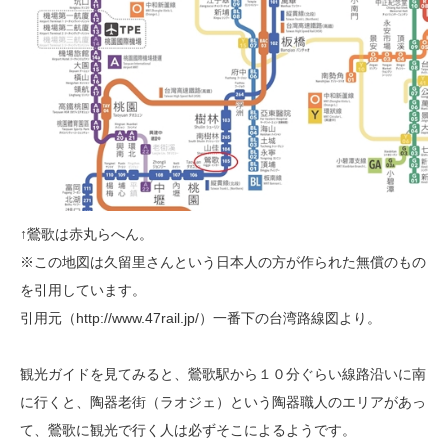
↑鶯歌は赤丸らへん。
※この地図は久留里さんという日本人の方が作られた無償のもの
を引用しています。
引用元（http://www.47rail.jp/）一番下の台湾路線図より。
観光ガイドを見てみると、鶯歌駅から１０分ぐらい線路沿いに南
に行くと、
陶器老街（ラオジェ）という陶器職人のエリアがあっ
て、鶯歌に観光で行く人は
必ずそこによるようです。