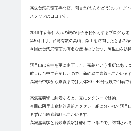
高級台湾烏龍茶専門店、聞香堂(もんかどう)のブログ
スタッフのヨコです。
2018年春茶仕入れの旅の様子をお伝えするブログも遂
第5回目は、台湾有数の高山、梨山を訪問したときの様
今回は台湾烏龍茶の有名な産地のひとつ、阿里山を訪
阿里山は台中を更に南下した、嘉義という場所にあり
前日は台中で宿泊したので、新幹線で嘉義へ向かいま
高鐵台中駅から嘉義までは大体30～40分程度で到着で
高鐵嘉義駅に到着すると、更にタクシーで移動。
今回は阿里山森林鉄道組とタクシー組に分かれて阿里
まずは台鉄嘉義駅へ向かいます。
高鐵嘉義駅と台鉄嘉義駅は離れているので、訪問され