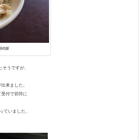
鶏肉飯
たそうですが、
が出来ました。
て受付で切符に
わっていました。