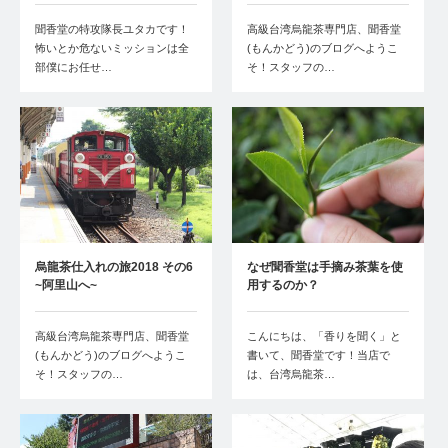
聞香堂の特攻隊長ユタカです！
高級台湾烏龍茶専門店、聞香堂
怖いとか危ないミッションは全
(もんかどう)のブログへようこ
部僕にお任せ…
そ！スタッフの…
烏龍茶仕入れの旅2018 その6
なぜ聞香堂は手摘み茶葉を使
~阿里山へ~
用するのか？
高級台湾烏龍茶専門店、聞香堂
こんにちは、「香りを聞く」と
(もんかどう)のブログへようこ
書いて、聞香堂です！当店で
そ！スタッフの…
は、台湾烏龍茶…