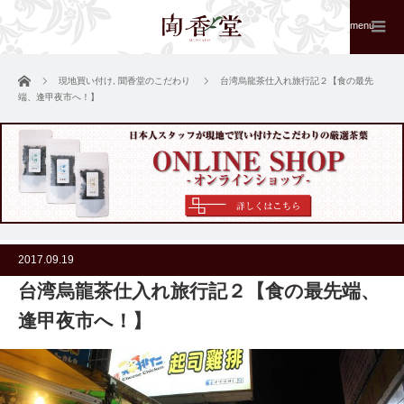
menu
ホーム
現地買い付け
,
聞香堂のこだわり
台湾烏龍茶仕入れ旅行記２【食の最先
端、逢甲夜市へ！】
2017.09.19
台湾烏龍茶仕入れ旅行記２【食の最先端、
逢甲夜市へ！】