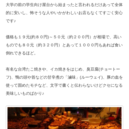
大学の前の学生向け屋台から始まったと言われるだけあって全体
的に安いし、
怖そうな人やいかがわしいお店もなくてすごく安心
です♪
価格も１９元(約８０円)～５０元（約２００円）が相場で、高い
ものでも８０元
（約３２０円）とあって１０００円もあれば食い
倒れできるほど。
有名な台湾たこ焼きや、イカ焼きをはじめ、臭豆腐(チョートー
フ)、鴨の頭や首
などの甘辛煮の「滷味」(ルーウェイ)、豚の血を
使って固めたモチなど、文字で
書くと伝わらないけどクセになる
美味しいものばかり♪