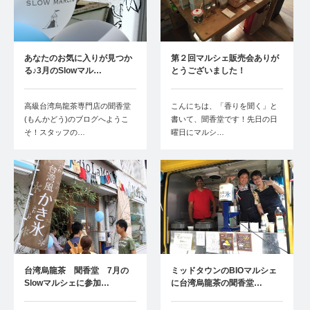
あなたのお気に入りが見つか
第２回マルシェ販売会ありが
る♪3月のSlowマル…
とうございました！
高級台湾烏龍茶専門店の聞香堂
こんにちは、「香りを聞く」と
(もんかどう)のブログへようこ
書いて、聞香堂です！先日の日
そ！スタッフの…
曜日にマルシ…
台湾烏龍茶 聞香堂 7月の
ミッドタウンのBIOマルシェ
Slowマルシェに参加…
に台湾烏龍茶の聞香堂…