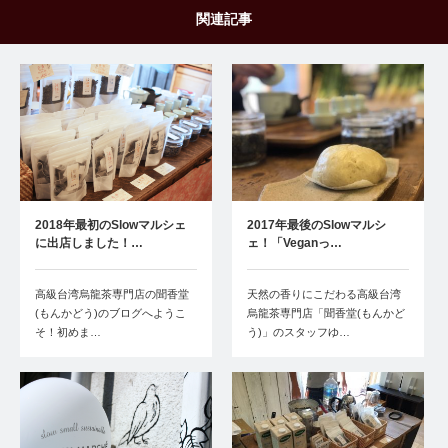
関連記事
2018年最初のSlowマルシェ
2017年最後のSlowマルシ
に出店しました！…
ェ！「Veganっ…
高級台湾烏龍茶専門店の聞香堂
天然の香りにこだわる高級台湾
(もんかどう)のブログへようこ
烏龍茶専門店「聞香堂(もんかど
そ！初めま…
う)」のスタッフゆ…