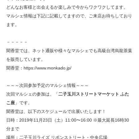
どんなお客様と出会えるか楽しみで今からワクワクしてます。
マルシェ情報は下記に記載してますので、ご来店お待ちしており
ます。
－－－－－
聞香堂では、ネット通販や様々なマルシェでも高級台湾烏龍茶葉
を販売しています。
聞香堂：
https://www.monkado.jp/
～～～次回参加予定のマルシェ情報～～～
次回マルシェの参加は、「
二子玉川ストリートマーケット ふた
こ座
」です。
聞香堂は、以下のスケジュールで出展いたします！
日時：2019年11月23日（土）11:00〜16:00 ※最大延長16時30
分まで
場所：二子玉川ライズ リボンストリート・中央広場