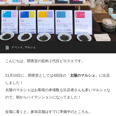
イベント
,
マルシェ
こんにちは、聞香堂の筋肉２代目ピロスエです。
11月10日に、聞香堂としては4回目の「
太陽のマルシェ
」に出店
しました！
太陽のマルシェはお客様の来場数も出店者さんも多いマルシェな
ので、
朝からハイテンションになってました！
会場に着くと、参加店舗はすでに準備中のところも。