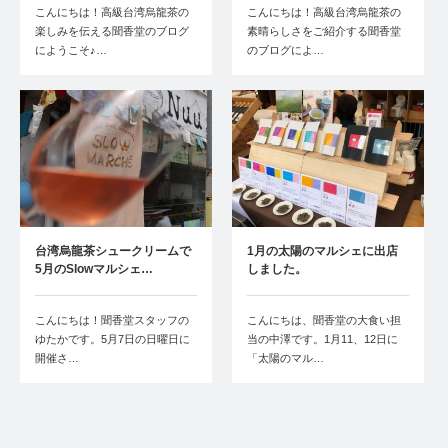
こんにちは！高級台湾烏龍茶の
こんにちは！高級台湾烏龍茶の
楽しみを伝える聞香堂のブログ
素晴らしさをご紹介する聞香堂
にようこそ♪…
のブログによ…
台湾烏龍茶シュークリームで
1月の太陽のマルシェに出店
5月のSlowマルシェ…
しました。
こんにちは！聞香堂スタッフの
こんにちは、聞香堂の大食い担
ゆたかです。5月7日の日曜日に
当の中澤です。1月11、12日に
開催さ…
「太陽のマル…