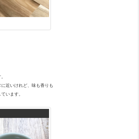
。
す。
常に近いけれど、味も香りも
しています。