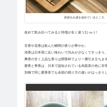
茶器をお湯を温めているところ。
改めて飲み比べてみると特徴が全く違うΣ(･ω･)！
甘香や花香は飲んだ瞬間の香りが華やか。
清香は日本茶に近い味わいで渋みが少なくてすっきり
爽香の甘く上品な香りは聞香杯でより一層引き立ちま
蜜香と華香は、日本で認知されている烏龍茶の色に非
別物で同じ蜜香茶でも余韻の残り方の違いがはっきり