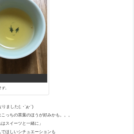
ます。
た(; ･`д･´)
はこっちの茶葉のほうが好みかも。。。
れはスイーツと一緒に」
んでほしいシチュエーションも