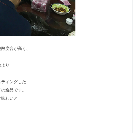
発酵度合が高く、
のより
スティングした
メの逸品です。
な味わいと