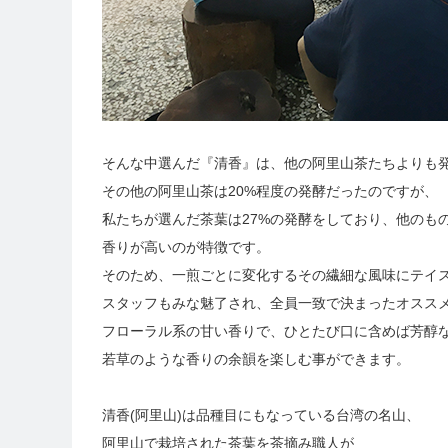
そんな中選んだ『清香』は、他の阿里山茶たちよりも
その他の阿里山茶は20%程度の発酵だったのですが、
私たちが選んだ茶葉は27%の発酵をしており、他のも
香りが高いのが特徴です。
そのため、一煎ごとに変化するその繊細な風味にテイ
スタッフもみな魅了され、全員一致で決まったオスス
フローラル系の甘い香りで、ひとたび口に含めば芳醇
若草のような香りの余韻を楽しむ事ができます。
清香(阿里山)は品種目にもなっている台湾の名山、
阿里山で栽培された茶葉を茶摘み職人が