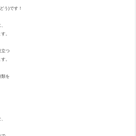
どう)です！
に、
ます。
役立つ
ます。
種類を
。
な、
けで