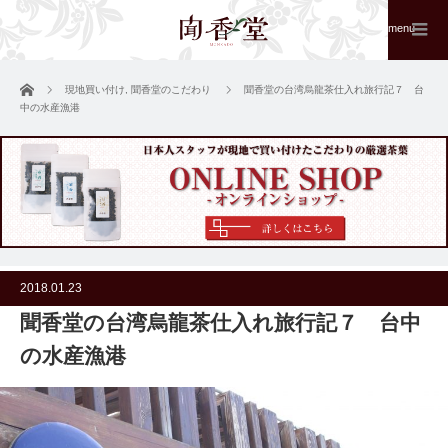
menu
ホーム
現地買い付け
,
聞香堂のこだわり
聞香堂の台湾烏龍茶仕入れ旅行記７ 台
中の水産漁港
2018.01.23
聞香堂の台湾烏龍茶仕入れ旅行記７ 台中
の水産漁港