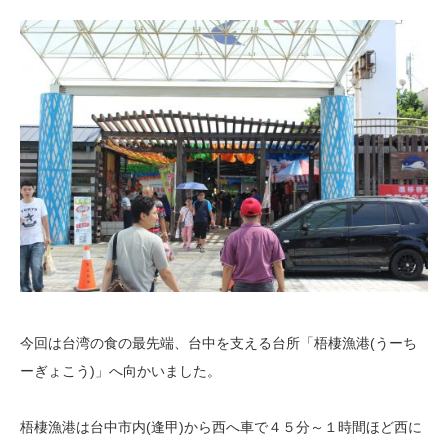
今回は台湾の食の最先端、台中を支える台所「梧棲漁港(うーち
ーぎょこう)」へ
向かいました。
梧棲漁港は台中市内(逢甲)から西へ車で４５分～１時間ほど西に