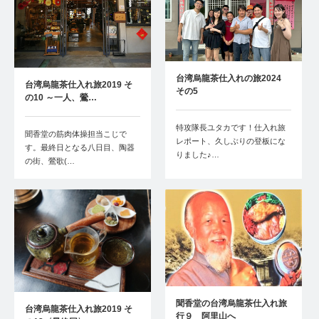
台湾烏龍茶仕入れの旅2024
台湾烏龍茶仕入れ旅2019 そ
その5
の10 ～一人、鶯…
梅山…
特攻隊長ユタカです！仕入れ旅
聞香堂の筋肉体操担当こじで
レポート、久しぶりの登板にな
す。最終日となる八日目、陶器
りました♪…
の街、鶯歌(…
聞香堂の台湾烏龍茶仕入れ旅
台湾烏龍茶仕入れ旅2019 そ
行９ 阿里山へ