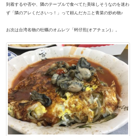
到着するや否や、隣のテーブルで食べてた美味しそうなのを迷わ
ず「隣のアレ
くださいっ！」って頼んだカニと青菜の炒め物♪
お次は台湾名物の牡蠣のオムレツ「蚵仔煎(オアチェン)」。