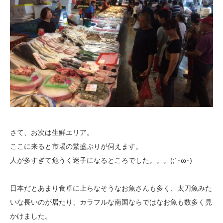
さて、お次は生鮮エリア。
ここに来ると市場の繁盛ぶりが伺えます。
人が多すぎて危うく迷子になるところでした。。。(;´･ω･)
日本だとあまり食卓に上らなそうなお魚さんも多く、太刀魚みた
いな長いの
が居たり、カラフルな南国ならではなお魚も数多く見
かけました。