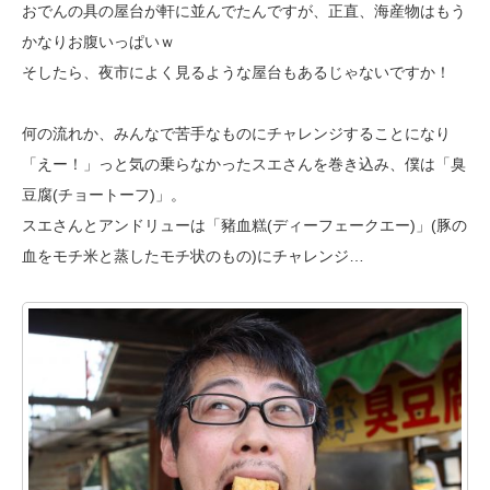
おでんの具の
屋台が軒に並んでたんですが、正直、海産物はもう
かなりお腹いっぱいｗ
そしたら、夜市によく見るような屋台もあるじゃないですか！
何の流れか、みんなで苦手なものにチャレンジすることになり
「えー！」っと
気の乗らなかったスエさんを巻き込み、僕は「臭
豆腐(チョートーフ)」。
スエさんとアンドリューは「豬血糕(ディーフェークエー)」(豚の
血をモチ米と
蒸したモチ状のもの)にチャレンジ…