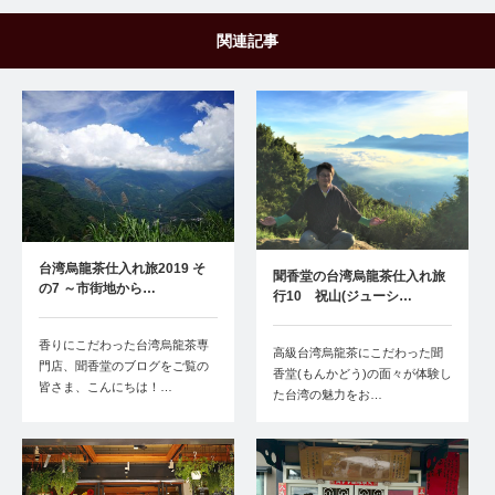
関連記事
台湾烏龍茶仕入れ旅2019 そ
聞香堂の台湾烏龍茶仕入れ旅
の7 ～市街地から…
行10 祝山(ジューシ…
香りにこだわった台湾烏龍茶専
高級台湾烏龍茶にこだわった聞
門店、聞香堂のブログをご覧の
香堂(もんかどう)の面々が体験し
皆さま、こんにちは！…
た台湾の魅力をお…