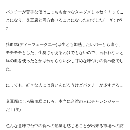
パクチーが苦手な僕はこっちも食べなきゃダメじゃね？！ってこ
とになり、
臭豆腐と両方食べることになったのでした( ；∀；)ｳﾜｰ
ﾝ
豬血糕(ディーフェークエー)は生とも加熱したレバーとも違う、
モチモチとした、
生臭さがあるわけでもないので、言われないと
豚の血を使ったとかは分からない
少し甘めな味付けの食べ物でし
た。
にしても、好きな人には良いんだろうけどパクチーが多すぎる…
臭豆腐にしろ豬血糕にしろ、本当に台湾の人はチャレンジャー
だ！(笑)
色んな意味で台中の食への熱量を感じることが出来る市場への訪