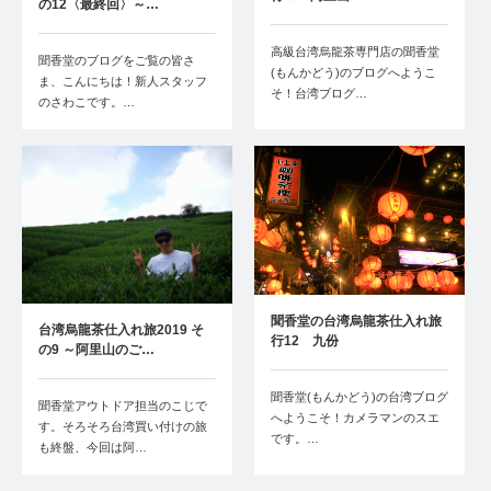
の12〈最終回〉～…
高級台湾烏龍茶専門店の聞香堂
聞香堂のブログをご覧の皆さ
(もんかどう)のブログへようこ
ま、こんにちは！新人スタッフ
そ！台湾ブログ…
のさわこです。…
聞香堂の台湾烏龍茶仕入れ旅
台湾烏龍茶仕入れ旅2019 そ
行12 九份
の9 ～阿里山のご…
聞香堂(もんかどう)の台湾ブログ
聞香堂アウトドア担当のこじで
へようこそ！カメラマンのスエ
す。そろそろ台湾買い付けの旅
です。…
も終盤、今回は阿…