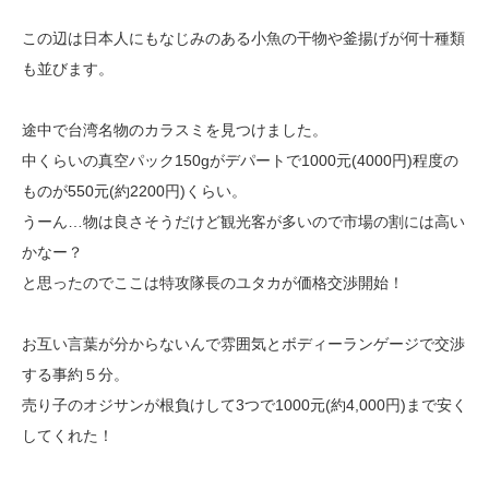
この辺は日本人にもなじみのある小魚の干物や釜揚げが何十種類
も並びます。
途中で台湾名物のカラスミを見つけました。
中くらいの真空パック150gがデパートで1000元(4000円)程度の
ものが550元
(約2200円)くらい。
うーん…物は良さそうだけど観光客が多いので市場の割には高い
かなー？
と思ったのでここは特攻隊長のユタカが価格交渉開始！
お互い言葉が分からないんで雰囲気とボディーランゲージで交渉
する事約５分。
売り子のオジサンが根負けして3つで1000元(約4,000円)まで安く
してくれた！