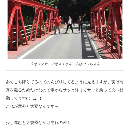
左はユタカ、中はスエさん、右はヨコちゃん
あちこち降りてるのでのんびりしてるように見えますが、実は写
真を撮るため
だけなので車からサッと降りてサッと乗って次へ移
動してます(；´Д｀)
これが意外と大変なんですｗ
少し進むと大規模ながけ崩れの跡！