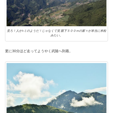
見ろ！人が○ミのようだ！じゃなくて笑
眼下５００ｍの家々が本当に米粒
みたい。
更に30分ほど走ってようやく武陵へ到着。