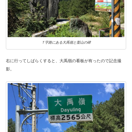
Ｔ字路にある大禹嶺と梨山の碑
右に行ってしばらくすると、大禹嶺の看板が有ったので記念撮
影。