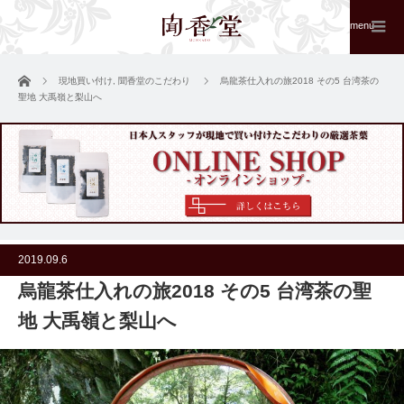
menu
ホーム
現地買い付け
,
聞香堂のこだわり
烏龍茶仕入れの旅2018 その5 台湾茶の
聖地 大禹嶺と梨山へ
2019.09.6
烏龍茶仕入れの旅2018 その5 台湾茶の聖
地 大禹嶺と梨山へ