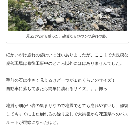
見上げながら撮った、礫岩だらけのがけ崩れの跡。
細かいがけ崩れの跡はいっぱいありましたが、ここまで大規模な
崩落現場は
修復工事中のところ以外にほぼありませんでした。
手前の石は小さく見えるけど一つが１ｍくらいのサイズ！
自動車に落ちてきたら簡単に潰れるサイズ。。。怖っ
地質が細かい岩の集まりなので地震でとても崩れやすいし、修復
してもすぐに
また崩れるの繰り返しで大禹嶺から花蓮県へのバス
ルートが廃線になったほど。