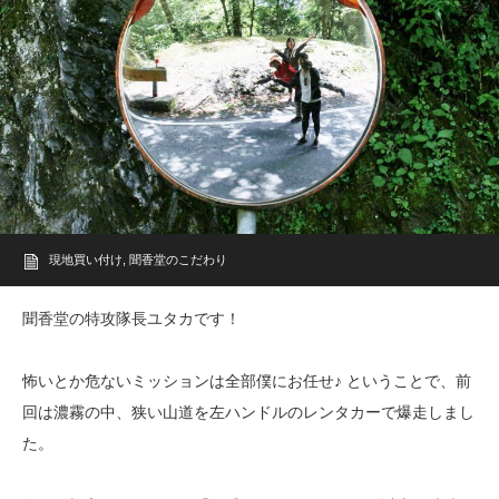
現地買い付け
,
聞香堂のこだわり
聞香堂の特攻隊長ユタカです！
怖いとか危ないミッションは全部僕にお任せ♪ ということで、
前
回
は濃霧の中、
狭い山道を左ハンドルのレンタカーで爆走しまし
た。