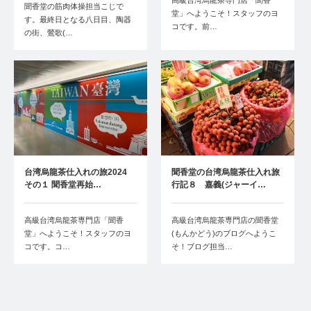
高級台湾烏龍茶専門店「聞香
聞香堂の筋肉体操担当こじで
堂」へようこそ！スタッフのヨ
す。最終日となる八日目、陶器
コです。前…
の街、鶯歌(…
台湾烏龍茶仕入れの旅2024
聞香堂の台湾烏龍茶仕入れ旅
その１ 聞香堂再始…
行記８ 嘉義(ジャーイ…
高級台湾烏龍茶専門店「聞香
高級台湾烏龍茶専門店の聞香堂
堂」へようこそ！スタッフのヨ
(もんかどう)のブログへようこ
コです。コ…
そ！ブログ担当…