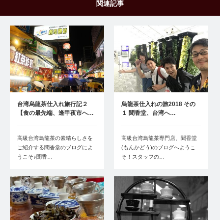
関連記事
台湾烏龍茶仕入れ旅行記２
烏龍茶仕入れの旅2018 その
【食の最先端、逢甲夜市へ…
１ 聞香堂、台湾へ…
高級台湾烏龍茶の素晴らしさを
高級台湾烏龍茶専門店、聞香堂
ご紹介する聞香堂のブログによ
(もんかどう)のブログへようこ
うこそ♪聞香…
そ！スタッフの…