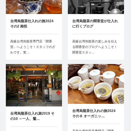
台湾烏龍茶仕入れの旅2024
台湾烏龍茶の聞香堂が仕入れ
その2 南投
に行くブログ
高級台湾烏龍茶専門店「聞香
高級台湾烏龍茶の楽しみを伝え
堂」へようこそ！スタッフのざ
る聞香堂のブログへようこそ！
わです。実…
聞香堂スタッ…
台湾烏龍茶仕入れの旅2024
台湾烏龍茶仕入れ旅2019 そ
その８ オーガニッ…
の10 ～一人、鶯…