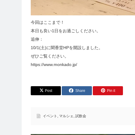
今回はここまで！
本日も良い1日をお過ごしください。
追伸：
10/1(土)に聞香堂HPを開設しました。
ぜひご覧ください。
https://www.monkado.jp/
Post
Share
Pin it
イベント
,
マルシェ
,
試飲会